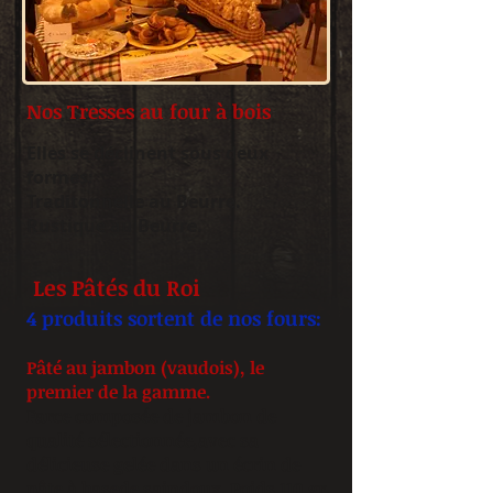
Nos Tresses au four à bois
Elles se déclinent sous deux
formes:
Traditonnelle au Beurre.
Rustique au Beurre.
Les Pâtés du Roi
4 produits sortent de nos fours:
Pâté au jambon (vaudois), le
premier de la gamme.
Farce composée de jambon de
qualité sélectionnée,avec sa
délicieuse gelée dans un écrin de
pâte à basede saindoux. Poids 110 gr.