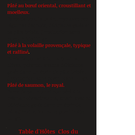
Pâté au bœuf oriental, croustillant et
moelleux.
Farce de bœuf aux 4 currys avec ses
légumes dechoix, délicieuse gelée et
sa pâte brisée. (Production sans
porc) Poids 110 gr.
Pâté à la volaille provençale, typique
et raffiné
.
Farce de poulet à la marjolaine,
olives, poivron, avecsa délicieuse
gelée dans un écrin de pâte brisée.
(Production sans porc) Poids 110 gr.
Pâté de saumon, le royal.
Farce de saumon et son séré à la
crème,poivrecitronné, aneth avec sa
délicieuse gelée dans un écrinde
pâte.(Production sans porc) Poids
110 gr.
Table d'Hôtes Clos du