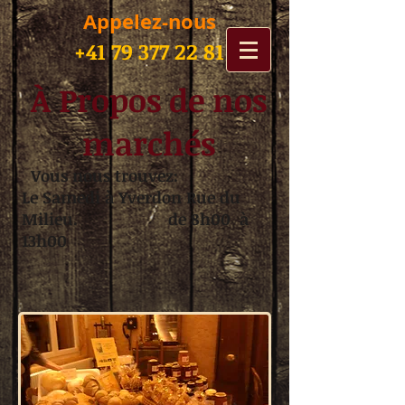
Appelez-nous
+41 79 377 22 81
À Propos de nos
marchés
Vous nous trouvez:
Le Samedi à Yverdon Rue du
Milieu. de 8h00 à
13h00